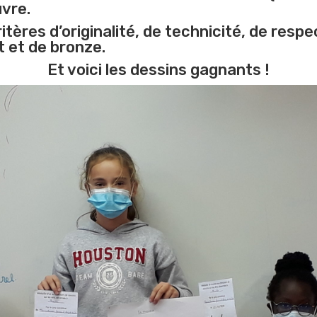
uvre.
ritères d’originalité, de technicité, de res
nt et de bronze.
Et voici les dessins gagnants !