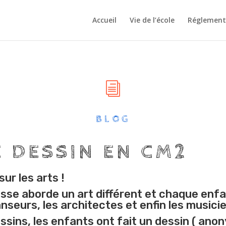
Accueil
Vie de l’école
Réglement 
i
BLOG
 DESSIN EN CM2
ur les arts !
se aborde un art différent et chaque enfant
anseurs, les architectes et enfin les musici
sins, les enfants ont fait un dessin ( anony