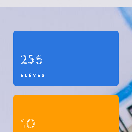
256
ELÈVES
10