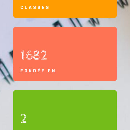
CLASSES
1682
FONDÉE EN
2