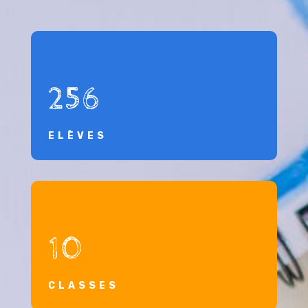
256
ELÈVES
10
CLASSES