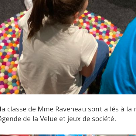
e la classe de Mme Raveneau sont allés à la
gende de la Velue et jeux de société.