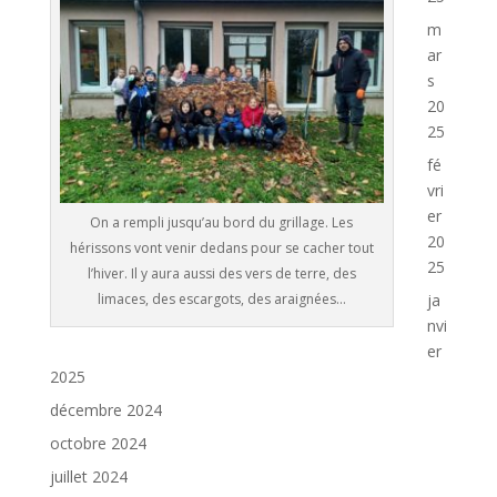
m
ar
s
20
25
fé
vri
er
On a rempli jusqu’au bord du grillage. Les
20
hérissons vont venir dedans pour se cacher tout
25
l’hiver. Il y aura aussi des vers de terre, des
limaces, des escargots, des araignées…
ja
nvi
er
2025
décembre 2024
octobre 2024
juillet 2024