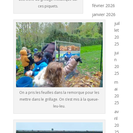
février 2026
ces piquets.
janvier 2026
juil
let
20
25
jui
n
20
25
m
ai
On a pris les feuilles dans la remorque pour les
20
mettre dans le grillage. On s’est mis à la queue-
25
leu-leu.
av
ril
20
25