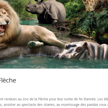
Flèche
t rendues au zoo de la Flèche pour leur sortie de fin d’année. Les él
, assister au spectacle des otaries, au nourrissage des pandas roux 