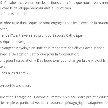
té.
Ce label met en lumière les actions concrètes que nous avons me
re vivre le développement durable au quotidien
re établissement :
 octobre rose dans lequel se sont engagés tous les élèves de la mater
lycée;
rier de l’Avent inversé au profit du Secours Catholique;
et équipe enseignante;
keri Sangeet Vidyalaya en Inde et la rencontre des élèves avec Manon
s avec la Délégation Catholique pour la Coopération;
ons pour l’association « Des bouchons pour changer la vie », d’outils
se »;
des ailes du rire »
ntion portée à chacun.
ociation Teragir, nous avons pu mettre en place notre projet d’éduc
 simple et participative, des ressources pédagogiques adaptées et