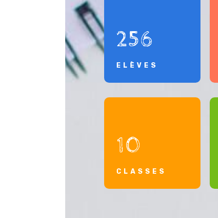
256
ELÈVES
10
CLASSES