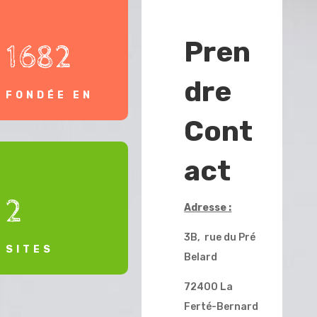
Pren
1682
dre
FONDÉE EN
Cont
act
2
Adresse :
3B, rue du Pré
SITES
Belard
72400 La
Ferté-Bernard