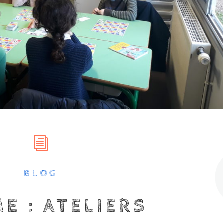
i
BLOG
E : ATELIERS